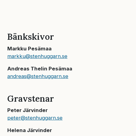
Bänkskivor
Markku Pesämaa
markku@stenhuggarn.se
Andreas Thelin Pesämaa
andreas@stenhuggarn.se
Gravstenar
Peter Järvinder
peter@stenhuggarn.se
Helena Järvinder