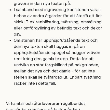
gravera in den nya texten på.
I samband med ingravering kan stenen vara i
behov av andra åtgärder för att återfå ett fint
skick: T ex renblästring, tvättning, ommålning
eller omförgyllning av befintlig text och dekor
osv.
Om stenen har upphöjd/utstående text och
den nya texten skall huggas in på en
upphöjd/utstående spegel så hugger vi även
rent kring den gamla texten. Detta för att
undvika en stor färgskillnad på bakgrunden,
mellan det nya och det gamla - för att inte
stenen skall se tvåfärgad ut. Enbart tvättning
räcker inte i detta fall.
Vi hämtar och återlevererar regelbundet
gravvårdar som finns på kyrkogårdar i