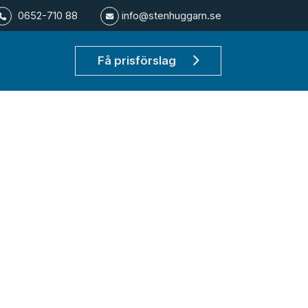
0652-710 88
info@stenhuggarn.se
Få prisförslag