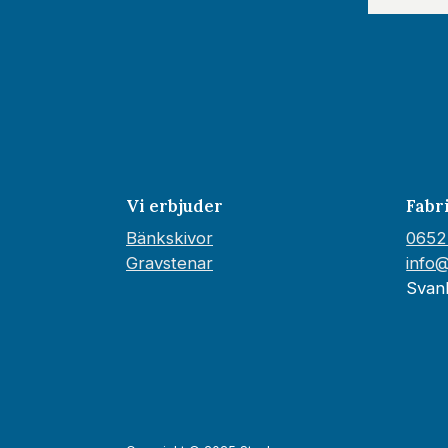
Vi erbjuder
Fabr
Bänkskivor
0652
Gravstenar
info
Svan