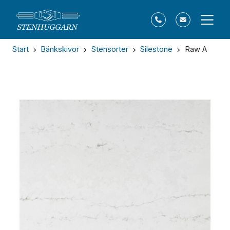
Start
Bänkskivor
Stensorter
Silestone
Raw A