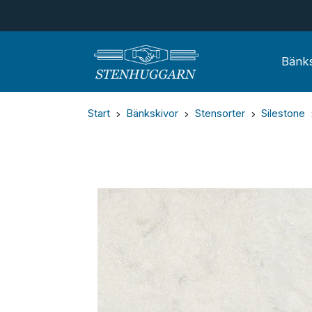
Bänks
Start
Bänkskivor
Stensorter
Silestone