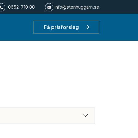
0652-710 88
info@stenhuggarn.se
Få prisförslag