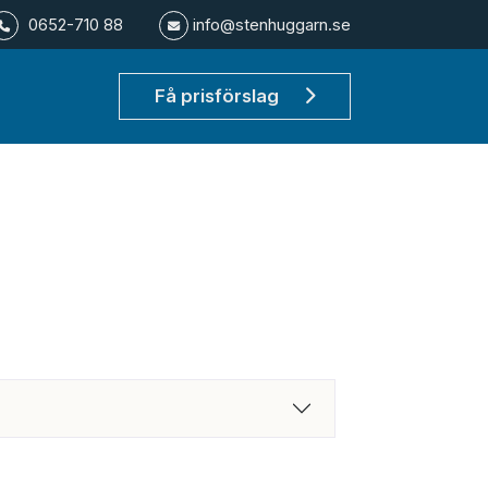
0652-710 88
info@stenhuggarn.se
Få prisförslag