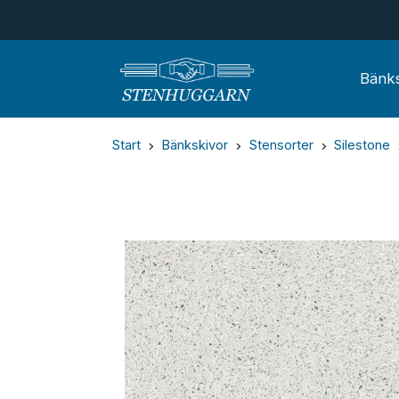
Bänks
Start
Bänkskivor
Stensorter
Silestone